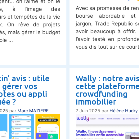
rgent… on l’aime et on le
Avec sa promesse de ren
ste, à l’image des
bourse abordable et
rs et tempêtes de la vie
jargon, Trade Republic 
x. On rêve de projets
avoir beaucoup à offrir.
és, mais gérer le budget
l’avoir testé en profonde
ple
vous dis tout sur ce court
n’ avis : utile
Wally : notre avis
 gérer vos
cette plateform
tes ou appli
crowdfunding
uée ?
immobilier
2025
par
Marc MAZIERE
7 Juin 2025
par
Hélène Hudry