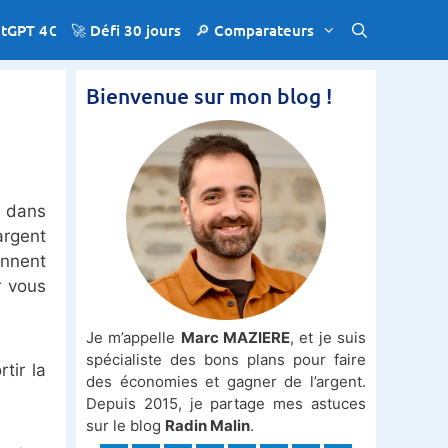
atGPT 4€
🚀 Défi 30 jours
🔎 Comparateurs
Bienvenue sur mon blog !
e dans
argent
onnent
r vous
Je m’appelle
Marc MAZIERE
, et je suis
spécialiste des bons plans pour faire
tir la
des économies et gagner de l’argent.
Depuis 2015, je partage mes astuces
sur le blog
Radin Malin
.