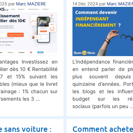
2025
par
Marc MAZIERE
14 Déc 2024
par
Marc MAZIE
ntages Investissez en
L’indépendance financiè
lier dès 10 € Rentabilité
en entend parler de pl
 7 et 15% suivant les
plus souvent depui
les (mieux que le livret
quinzaine d’années. Por
rainage : 1% chacun sur
les blogs et les influe
rsements les 3
budget sur les ré
sociaux (parfois un peu
e sans voiture :
Comment achete