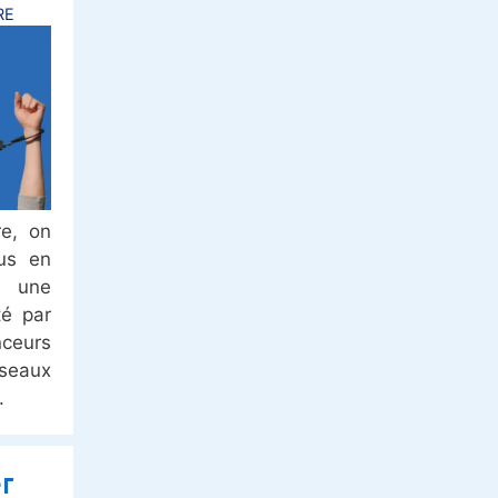
RE
re, on
us en
s une
té par
nceurs
seaux
r