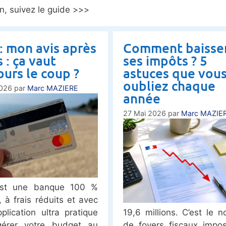
in, suivez le guide >>>
: mon avis après
Comment baisse
 : ça vaut
ses impôts ? 5
ours le coup ?
astuces que vou
oubliez chaque
2026
par
Marc MAZIERE
année
27 Mai 2026
par
Marc MAZIE
st une banque 100 %
, à frais réduits et avec
plication ultra pratique
19,6 millions. C’est le 
gérer votre budget au
de foyers fiscaux impo