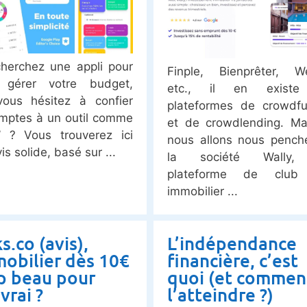
herchez une appli pour
Finple, Bienprêter, We
 gérer votre budget,
etc., il en exist
ous hésitez à confier
plateformes de crowdfu
mptes à un outil comme
et de crowdlending. Mai
’ ? Vous trouverez ici
nous allons nous pench
is solide, basé sur
la société Wally,
plateforme de club
immobilier
s.co (avis),
L’indépendance
mobilier dès 10€
financière, c’est
op beau pour
quoi (et commen
vrai ?
l’atteindre ?)