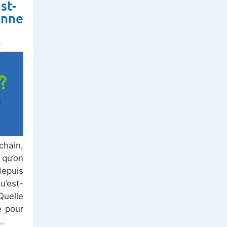
st-
onne
E
hain,
 qu’on
puis
u’est-
Quelle
e pour