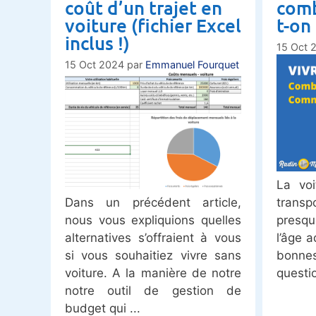
coût d’un trajet en
comb
voiture (fichier Excel
t-on
inclus !)
15 Oct 
15 Oct 2024
par
Emmanuel Fourquet
La vo
Dans un précédent article,
trans
nous vous expliquions quelles
presqu
alternatives s’offraient à vous
l’âge a
si vous souhaitiez vivre sans
bonnes
voiture. A la manière de notre
questi
notre outil de gestion de
budget qui