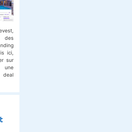
vest,
e des
nding
s ici,
er sur
 une
 deal
t