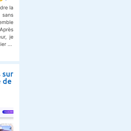
dre la
 sans
semble
 Après
ur, je
ier
 sur
e de