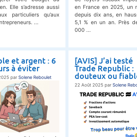
ien. Elle s’adresse aussi
en France en 2025, un 
ux particuliers qu’aux
depuis dix ans, en hau
ntrepreneurs.
5,1 % en un an. Près d
000
le et argent : 6
[AVIS] J’ai testé
urs à éviter
Trade Republic :
douteux ou fiabl
2025
par
Solene Reboulet
22 Août 2025
par
Solene Rebo