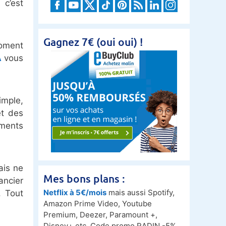
c’est
Gagnez 7€ (oui oui) !
moment
A
vous
imple,
et des
ements
ais ne
Mes bons plans :
ancier
Netflix à 5€/mois
mais aussi Spotify,
. Tout
Amazon Prime Video, Youtube
Premium, Deezer, Paramount +,
Disney+ etc. Code promo RADIN -5%