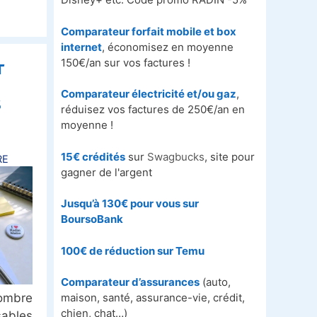
Comparateur forfait mobile et box
internet
, économisez en moyenne
r
150€/an sur vos factures !
Comparateur électricité et/ou gaz
,
s
réduisez vos factures de 250€/an en
moyenne !
15€ crédités
sur
Swagbucks
, site pour
RE
gagner de l'argent
Jusqu’à 130€ pour vous sur
BoursoBank
100€ de réduction sur
Temu
Comparateur d’assurances
(auto,
nombre
maison, santé, assurance-vie, crédit,
chien, chat…)
sables