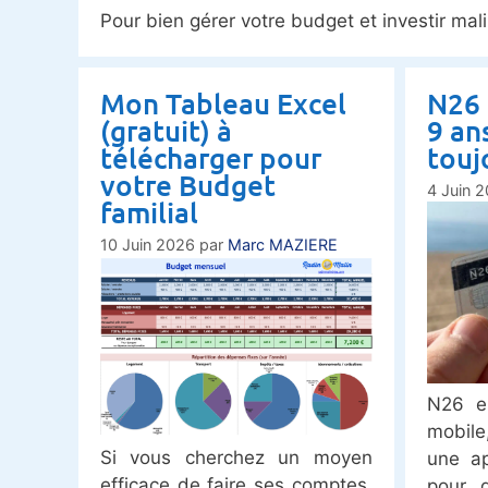
Pour bien gérer votre budget et investir mal
Mon Tableau Excel
N26 
(gratuit) à
9 ans
télécharger pour
touj
votre Budget
4 Juin 
familial
10 Juin 2026
par
Marc MAZIERE
N26 e
mobile
Si vous cherchez un moyen
une ap
efficace de faire ses comptes,
pour 