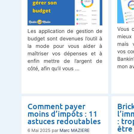
Vous c
Les application de gestion de
mieux
budget sont devenues l’outil à
mais v
la mode pour vous aider à
vos co
maîtriser vos dépenses et à
Bankin
enfin mettre de l’argent de
mon av
côté, afin qu’il vous
Comment payer
Brick
moins d’impôts : 11
l’im
astuces redoutables
: tr
être 
6 Mai 2025
par
Marc MAZIERE