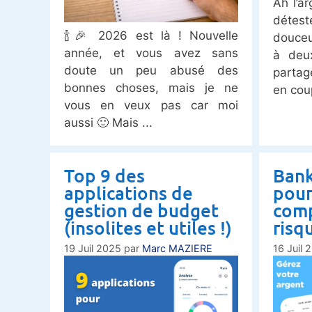
Ah l’a
déte
🍾🎉 2026 est là ! Nouvelle
douceu
année, et vous avez sans
à deu
doute un peu abusé des
partag
bonnes choses, mais je ne
en cou
vous en veux pas car moi
aussi 🙂 Mais
Top 9 des
Banki
applications de
pour
gestion de budget
comp
(insolites et utiles !)
risq
19 Juil 2025
par
Marc MAZIERE
16 Juil 