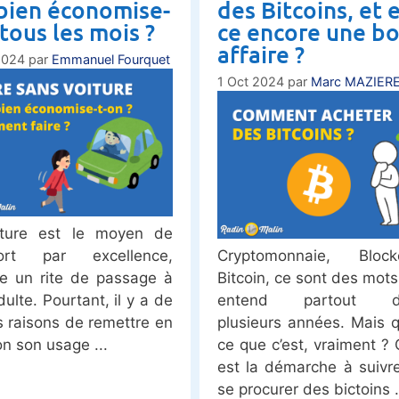
ien économise-
des Bitcoins, et e
 tous les mois ?
ce encore une b
affaire ?
2024
par
Emmanuel Fourquet
1 Oct 2024
par
Marc MAZIER
iture est le moyen de
port par excellence,
Cryptomonnaie, Blockc
e un rite de passage à
Bitcoin, ce sont des mots
dulte. Pourtant, il y a de
entend partout de
 raisons de remettre en
plusieurs années. Mais q
on son usage
ce que c’est, vraiment ? 
est la démarche à suivr
se procurer des bictoins