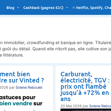
Blog
Cashback (gagnez 52€)
⭐ Netflix, Spotify, Ch
n immobilier, crowdfunding et banque en ligne. Titulaire
et goût du détail. Quand elle n’écrit pas, elle cultive son j
 littérature.
ment bien
Carburant,
re sur Vinted ?
électricité, TGV :
prix ont flambé
 2026
par
Solene Reboulet
jusqu’à +72% en
ans
20 Mai 2026
par
Solene Rebou