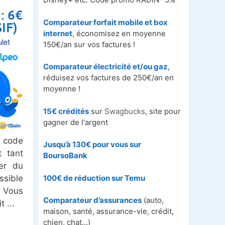
: 6€
Comparateur forfait mobile et box
IF)
internet
, économisez en moyenne
let
150€/an sur vos factures !
Comparateur électricité et/ou gaz
,
réduisez vos factures de 250€/an en
moyenne !
15€ crédités
sur
Swagbucks
, site pour
gagner de l'argent
 code
Jusqu’à 130€ pour vous sur
t tant
BoursoBank
ter du
100€ de réduction sur
Temu
ssible
. Vous
Comparateur d’assurances
(auto,
it
maison, santé, assurance-vie, crédit,
chien, chat…)