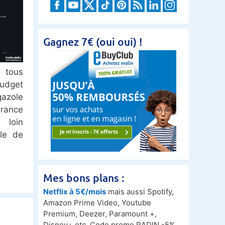
Gagnez 7€ (oui oui) !
 tous
udget
gazole
urance
 loin
ale de
Mes bons plans :
Netflix à 5€/mois
mais aussi Spotify,
Amazon Prime Video, Youtube
Premium, Deezer, Paramount +,
Disney+ etc. Code promo RADIN -5%