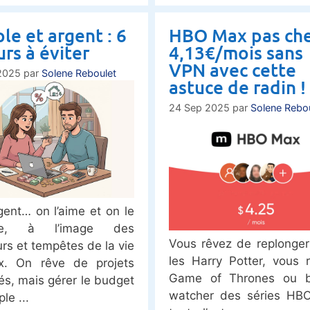
le et argent : 6
HBO Max pas che
urs à éviter
4,13€/mois sans
VPN avec cette
2025
par
Solene Reboulet
astuce de radin !
24 Sep 2025
par
Solene Rebo
rgent… on l’aime et on le
ste, à l’image des
Vous rêvez de replonge
rs et tempêtes de la vie
les Harry Potter, vous r
x. On rêve de projets
Game of Thrones ou b
és, mais gérer le budget
watcher des séries HB
ple