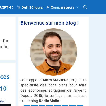
atGPT 4€
🚀 Défi 30 jours
🔎 Comparateurs
Bienvenue sur mon blog !
 d’un
ardin
 ces
Je m’appelle
Marc MAZIERE
, et je suis
spécialiste des bons plans pour faire
 10
des économies et gagner de l’argent.
Depuis 2015, je partage mes astuces
sur le blog
Radin Malin
.
let