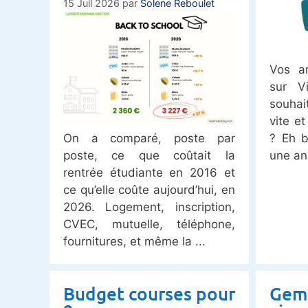
15 Juil 2026
par
Solene Reboulet
Vos ar
sur V
souha
vite e
On a comparé, poste par
? Eh b
poste, ce que coûtait la
une an
rentrée étudiante en 2016 et
ce qu’elle coûte aujourd’hui, en
2026. Logement, inscription,
CVEC, mutuelle, téléphone,
fournitures, et même la
Budget courses pour
Gemi