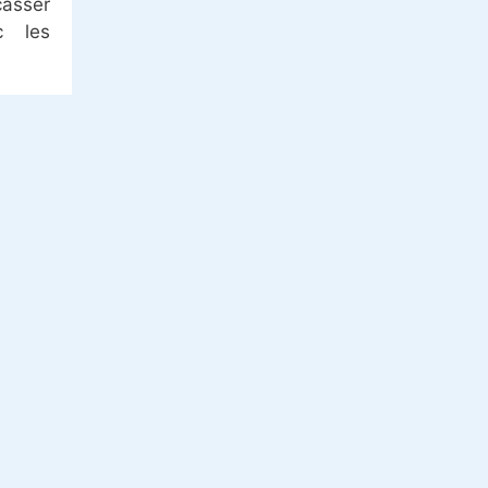
asser
c les