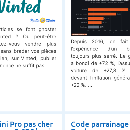
ticles se font ghoster
inted ? Ou peut-être
Depuis 2016, on fait
itez-vous vendre plus
l’expérience d’un b
t sans brader vos pièces
toujours plus serré. Le 
ien, sur Vinted, publier
a bondi de +72 %, l’ass
nonce ne suffit pas
voiture de +27,8 %…
devant l’inflation génér
+22 %.
ni Pro pas cher
Code parrainage