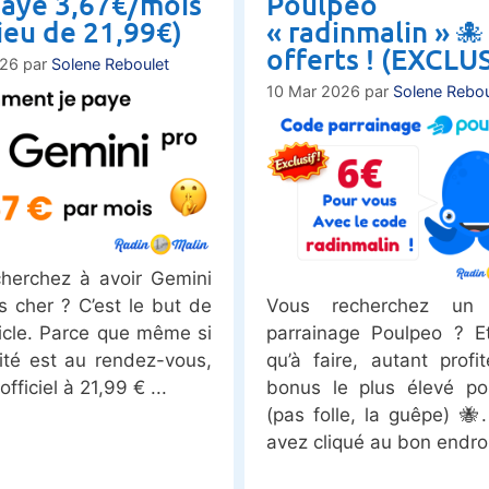
 paye 3,67€/mois
Poulpeo
lieu de 21,99€)
« radinmalin » 🐙 
offerts ! (EXCLUS
026
par
Solene Reboulet
10 Mar 2026
par
Solene Rebou
herchez à avoir Gemini
s cher ? C’est le but de
Vous recherchez un
ticle. Parce que même si
parrainage Poulpeo ? E
lité est au rendez-vous,
qu’à faire, autant profi
 officiel à 21,99 €
bonus le plus élevé po
(pas folle, la guêpe) 🐝
avez cliqué au bon endro