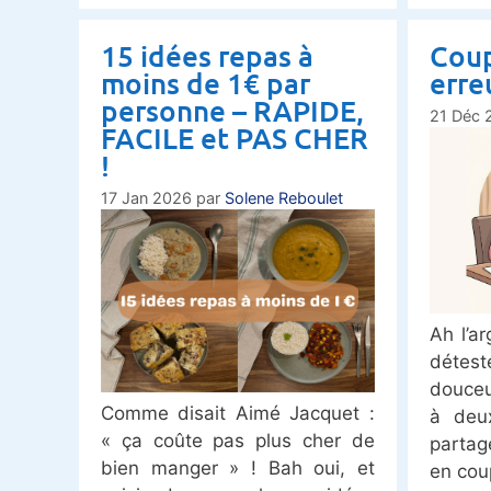
15 idées repas à
Coup
moins de 1€ par
erre
personne – RAPIDE,
21 Déc 
FACILE et PAS CHER
!
17 Jan 2026
par
Solene Reboulet
Ah l’a
déte
douceu
Comme disait Aimé Jacquet :
à deu
« ça coûte pas plus cher de
partag
bien manger » ! Bah oui, et
en cou