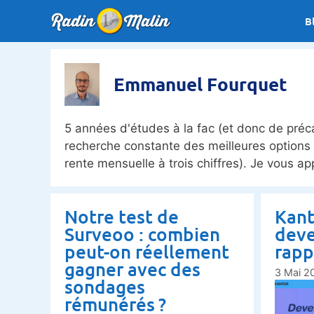
Aller
B
au
contenu
Emmanuel Fourquet
5 années d'études à la fac (et donc de préca
recherche constante des meilleures option
rente mensuelle à trois chiffres). Je vous a
Notre test de
Kanta
Surveoo : combien
deve
peut-on réellement
rapp
gagner avec des
3 Mai 2
sondages
rémunérés ?