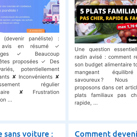
 (devenir panéliste) :
e avis en résumé ✓
Une question essentiel
tages ✓ Beaucoup
radin avisé : comment r
uêtes proposées ✓ Des
son budget alimentaire t
ariés, potentiellement
mangeant équilibr
ants ✘ Inconvénients ✘
savoureux ? Nous 
tissement régulier
proposons dans cet artic
saire ✘ Frustration
plats familiaux pas ch
 on
rapide,
e sans voiture :
Comment deveni