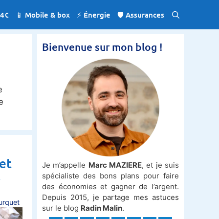
 4€
📱 Mobile & box
⚡️ Énergie
🛡️ Assurances
Bienvenue sur mon blog !
e
e
 et
Je m’appelle
Marc MAZIERE
, et je suis
€
spécialiste des bons plans pour faire
des économies et gagner de l’argent.
Depuis 2015, je partage mes astuces
urquet
sur le blog
Radin Malin
.