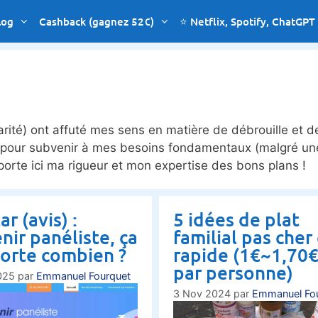
log
Cashback (gagnez 52€)
⭐ Netflix, Spotify, ChatGPT
rité) ont affuté mes sens en matière de débrouille et d
s pour subvenir à mes besoins fondamentaux (malgré un
pporte ici ma rigueur et mon expertise des bons plans !
r (avis) :
5 idées de plat
nir panéliste, ça
familial pas cher
orte combien ?
rapide (1€~1,70
par personne)
025
par
Emmanuel Fourquet
3 Nov 2024
par
Emmanuel Fo