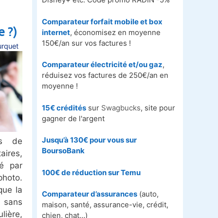
Comparateur forfait mobile et box
 ?)
internet
, économisez en moyenne
150€/an sur vos factures !
rquet
Comparateur électricité et/ou gaz
,
réduisez vos factures de 250€/an en
moyenne !
15€ crédités
sur
Swagbucks
, site pour
gagner de l'argent
Jusqu’à 130€ pour vous sur
es de
BoursoBank
ires,
té par
100€ de réduction sur
Temu
hoto.
que la
Comparateur d’assurances
(auto,
 sans
maison, santé, assurance-vie, crédit,
ière,
chien, chat…)