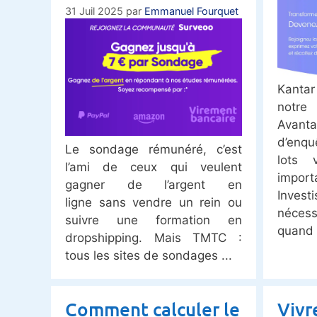
31 Juil 2025
par
Emmanuel Fourquet
Kantar
notr
Avan
d’enq
Le sondage rémunéré, c’est
lots v
l’ami de ceux qui veulent
import
gagner de l’argent en
Inves
ligne sans vendre un rein ou
néces
suivre une formation en
quand
dropshipping. Mais TMTC :
tous les sites de sondages
Comment calculer le
Vivr