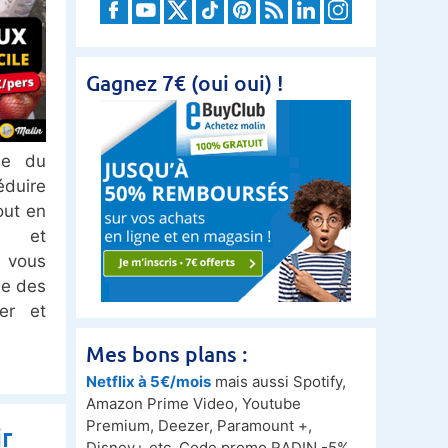
Gagnez 7€ (oui oui) !
le du
éduire
out en
é et
vous
le des
er et
Mes bons plans :
Netflix à 5€/mois
mais aussi Spotify,
Amazon Prime Video, Youtube
Premium, Deezer, Paramount +,
r
Disney+ etc. Code promo RADIN -5%