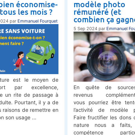
ien économise-
modèle photo
 tous les mois ?
rémunéré (et
combien ça gagne
2024
par
Emmanuel Fourquet
5 Sep 2024
par
Emmanuel Fou
iture est le moyen de
En quête de sourc
port par excellence,
revenus complémenta
e un rite de passage à
vous pourriez être ten
dulte. Pourtant, il y a de
l’activité de modèle p
 raisons de remettre en
Faire fructifier les dons 
on son usage
nature nous a faits,
compétence particul