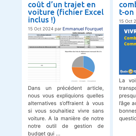
coût d’un trajet en
comb
voiture (fichier Excel
t-on
inclus !)
15 Oct 
15 Oct 2024
par
Emmanuel Fourquet
La vo
Dans un précédent article,
trans
nous vous expliquions quelles
presqu
alternatives s’offraient à vous
l’âge a
si vous souhaitiez vivre sans
bonnes
voiture. A la manière de notre
questi
notre outil de gestion de
budget qui