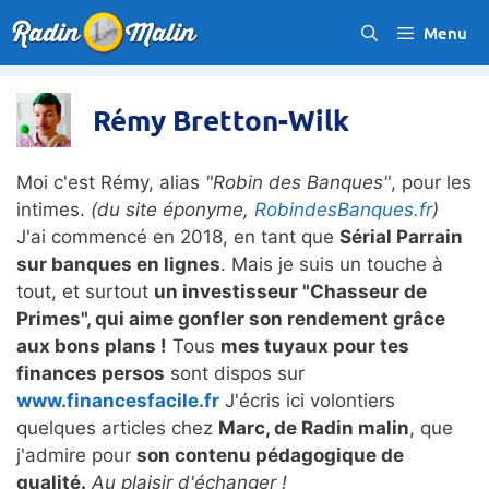
Aller
Menu
au
contenu
Rémy Bretton-Wilk
Moi c'est Rémy, alias
"Robin des Banques"
, pour les
intimes.
(du site éponyme,
RobindesBanques.fr
)
J'ai commencé en 2018, en tant que
Sérial Parrain
sur banques en lignes
. Mais je suis un touche à
tout, et surtout
un investisseur "Chasseur de
Primes", qui aime gonfler son rendement grâce
aux bons plans !
Tous
mes tuyaux pour tes
finances persos
sont dispos sur
www.financesfacile.fr
J'écris ici volontiers
quelques articles chez
Marc, de Radin malin
, que
j'admire pour
son contenu pédagogique de
qualité.
Au plaisir d'échanger !