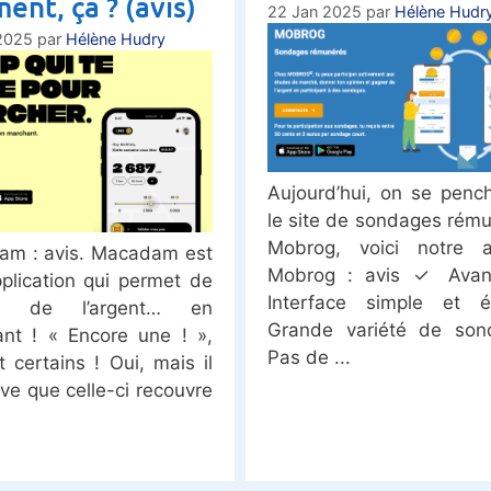
ent, ça ? (avis)
22 Jan 2025
par
Hélène Hudr
2025
par
Hélène Hudry
Aujourd’hui, on se penc
le site de sondages rém
Mobrog, voici notre a
m : avis. Macadam est
Mobrog : avis ✓ Avan
plication qui permet de
Interface simple et é
er de l’argent… en
Grande variété de son
nt ! « Encore une ! »,
Pas de
t certains ! Oui, mais il
uve que celle-ci recouvre