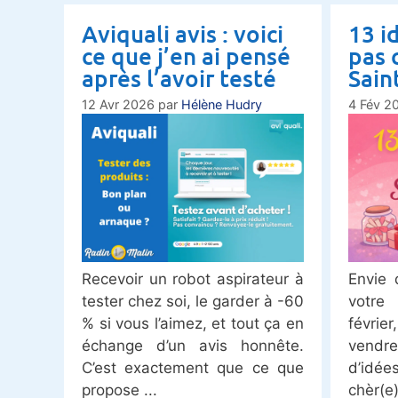
Aviquali avis : voici
13 i
ce que j’en ai pensé
pas 
après l’avoir testé
Sain
12 Avr 2026
par
Hélène Hudry
4 Fév 2
Recevoir un robot aspirateur à
Envie d
tester chez soi, le garder à -60
votre
% si vous l’aimez, et tout ça en
févrie
échange d’un avis honnête.
vendr
C’est exactement que ce que
d’idé
propose
chèr(e)