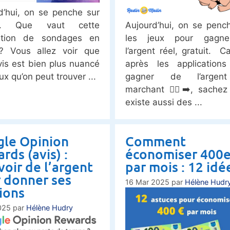
d’hui, on se penche sur
na. Que vaut cette
Aujourd’hui, on se penc
cation de sondages en
les jeux pour gagn
? Vous allez voir que
l’argent réel, gratuit. Ca
is est bien plus nuancé
après les applications
ux qu’on peut trouver
gagner de l’argen
marchant 🚶‍♂️‍➡️, sachez 
existe aussi des
le Opinion
Comment
rds (avis) :
économiser 400
voir de l’argent
par mois : 12 idé
 donner ses
16 Mar 2025
par
Hélène Hudr
ions
025
par
Hélène Hudry