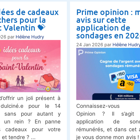
dées de cadeaux
Prime opinion : 
chers pour la
avis sur cette
t Valentin 💝
application de
sondages en 202
026
par
Hélène Hudry
24 Jan 2026
par
Hélène Hudr
’offrir un joli présent à
 dulciné.e pour le 14
Connaissez-vous P
r, sans pour autant y
Opinion ? Il s’agit 
e un rein ? En panne
application de son
es cadeaux pour votre
rémunérés, et dans cet a
 et tendre ?
je vous donne mon avis ! 