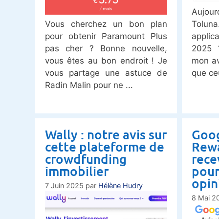
Aujour
Vous cherchez un bon plan
Tolu
pour obtenir Paramount Plus
appli
pas cher ? Bonne nouvelle,
2025 
vous êtes au bon endroit ! Je
mon av
vous partage une astuce de
que ce
Radin Malin pour ne
Wally : notre avis sur
Goog
cette plateforme de
Rewa
crowdfunding
rece
immobilier
pour
opin
7 Juin 2025
par
Hélène Hudry
8 Mai 2