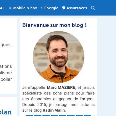
 4€
📱 Mobile & box
⚡️ Énergie
🛡️ Assurances
Bienvenue sur mon blog !
iques,
ations
alisme
poiler
Je m’appelle
Marc MAZIERE
, et je suis
spécialiste des bons plans pour faire
des économies et gagner de l’argent.
Depuis 2015, je partage mes astuces
plan
sur le blog
Radin Malin
.