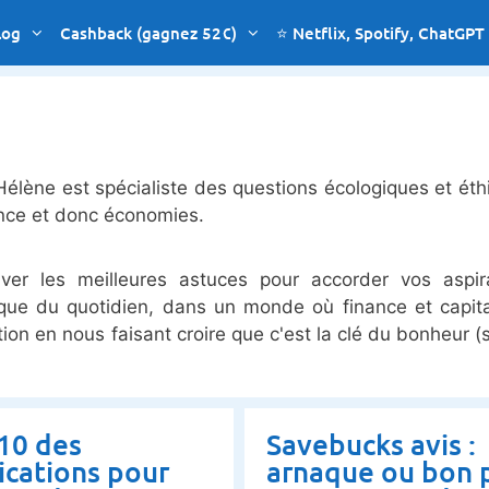
log
Cashback (gagnez 52€)
⭐ Netflix, Spotify, ChatGPT
 Hélène est spécialiste des questions écologiques et éth
ance et donc économies.
ver les meilleures astuces pour accorder vos aspir
que du quotidien, dans un monde où finance et capit
on en nous faisant croire que c'est la clé du bonheur (s
10 des
Savebucks avis :
ications pour
arnaque ou bon 