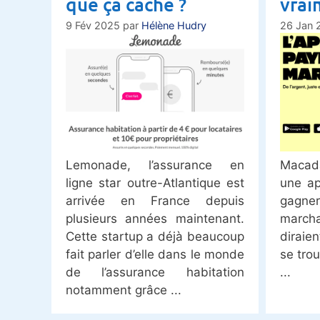
que ça cache ?
vraim
9 Fév 2025
par
Hélène Hudry
26 Jan 
Lemonade, l’assurance en
Macada
ligne star outre-Atlantique est
une ap
arrivée en France depuis
gagn
plusieurs années maintenant.
marcha
Cette startup a déjà beaucoup
diraien
fait parler d’elle dans le monde
se tro
de l’assurance habitation
notamment grâce