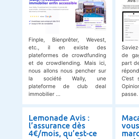
Finple, Bienprêter, Wevest,
etc., il en existe des
Saviez
plateformes de crowdfunding
de gag
et de crowdlending. Mais ici,
part d
nous allons nous pencher sur
répon
la société Wally, une
C’est 
plateforme de club deal
Opini
immobilier
passe.
Lemonade Avis :
Maca
l’assurance dès
vous
4€/mois, qu’est-ce
marc