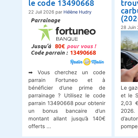
le code 13490668
trou
carb
22 Juil 2026
par
Hélène Hudry
(202
28 Juin
➡ Vous cherchez un code
parrain Fortuneo et à
Le gaz
bénéficier d’une prime de
et le 
parrainage ? Utilisez le code
2,03 
parrain 13490668 pour obtenir
2026
un bonus bancaire d’un
d’auto
montant allant jusqu’à 140€
pompe
offerts