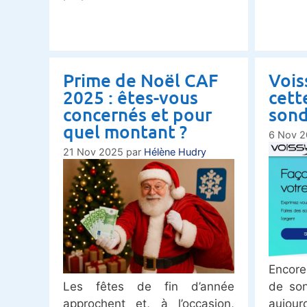
Prime de Noël CAF
Vois
2025 : êtes-vous
cett
concernés et pour
sond
quel montant ?
6 Nov 
21 Nov 2025
par
Hélène Hudry
Encore
Les fêtes de fin d’année
de so
approchent et, à l’occasion,
aujour