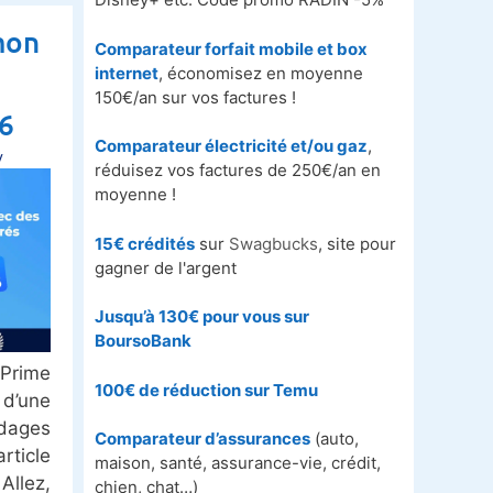
mon
Comparateur forfait mobile et box
internet
, économisez en moyenne
150€/an sur vos factures !
6
Comparateur électricité et/ou gaz
,
y
réduisez vos factures de 250€/an en
moyenne !
15€ crédités
sur
Swagbucks
, site pour
gagner de l'argent
Jusqu’à 130€ pour vous sur
BoursoBank
rime
100€ de réduction sur
Temu
d’une
dages
Comparateur d’assurances
(auto,
rticle
maison, santé, assurance-vie, crédit,
Allez,
chien, chat…)