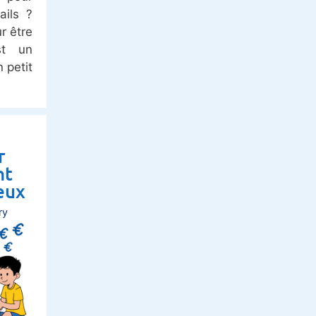
ails ?
r être
st un
 petit
r
nt
eux
ry