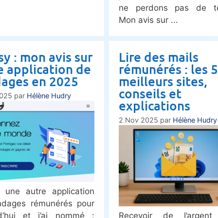
ne perdons pas de t
Mon avis sur
sy : mon avis sur
Lire des mails
e application de
rémunérés : les 5
ages en 2025
meilleurs sites,
conseils et
2025
par
Hélène Hudry
explications
2 Nov 2025
par
Hélène Hudry
 une autre application
ndages rémunérés pour
d’hui et j’ai nommé :
Recevoir de l’argent