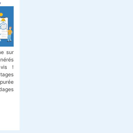
y
he sur
unérés
vis !
tages
purée
dages