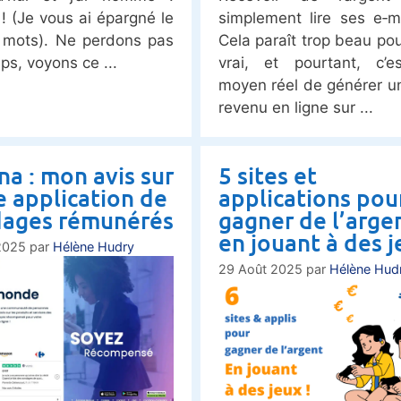
 ! (Je vous ai épargné le
simplement lire ses e‑m
 mots). Ne perdons pas
Cela paraît trop beau pou
ps, voyons ce
vrai, et pourtant, c’e
moyen réel de générer un
revenu en ligne sur
na : mon avis sur
5 sites et
e application de
applications pou
ages rémunérés
gagner de l’arge
en jouant à des j
2025
par
Hélène Hudry
29 Août 2025
par
Hélène Hud