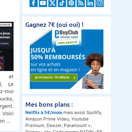
Gagnez 7€ (oui oui) !
t et
t, ça
ez-moi
ucks,
Mes bons plans :
rgent.
Netflix à 5€/mois
mais aussi Spotify,
Voici
Amazon Prime Video, Youtube
en
Premium, Deezer, Paramount +,
Disney+ etc. Code promo RADIN -5%