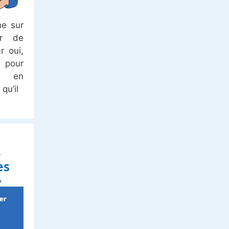
he sur
er de
r oui,
 pour
t en
qu’il
e
es
y