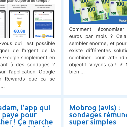
Comment économise
euros par mois ? Cela
-vous qu’il est possible
sembler énorme, et pourt
ner de l’argent de la
existe différentes solut
e Google simplement en
combiner pour atteindr
dant à des sondages ?
objectif. Voyons ça ! 📌 
sur l’application Google
bien
on Rewards que ça se
dam, l’app qui
Mobrog (avis) :
 paye pour
sondages rémun
her ! Ça marche
super simples