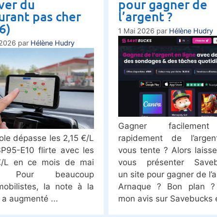
ver du
pour gagner de
urant pas cher
l’argent ?
6)
1 Mai 2026
par
Hélène Hudry
 2026
par
Hélène Hudry
Gagner facilemen
ole dépasse les 2,15 €/L
rapidement de l’argen
SP95-E10 flirte avec les
vous tente ? Alors laiss
€/L en ce mois de mai
vous présenter Saveb
. Pour beaucoup
un site pour gagner de l’a
mobilistes, la note à la
Arnaque ? Bon plan ? 
 a augmenté
mon avis sur Savebucks 