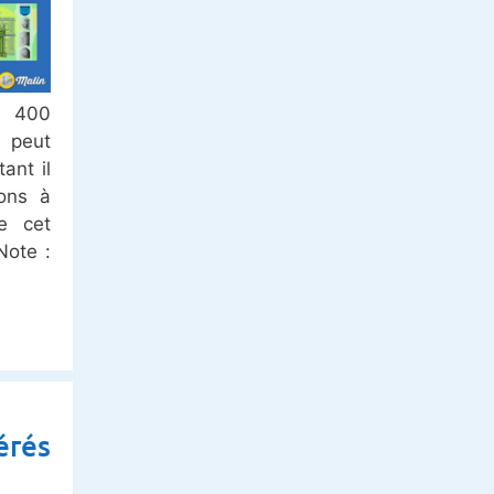
r 400
 peut
ant il
ions à
e cet
Note :
érés