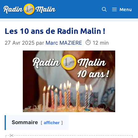
Aller
Menu
au
contenu
Les 10 ans de Radin Malin !
⏱️
27 Avr 2025
par
Marc MAZIERE
12 min
Sommaire
afficher