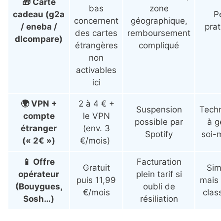
🎁 Carte
bas
zone
cadeau (g2a
P
concernent
géographique,
/ eneba /
prat
des cartes
remboursement
dlcompare)
étrangères
compliqué
non
activables
ici
🌍 VPN +
2 à 4 € +
Suspension
Techn
compte
le VPN
possible par
à g
étranger
(env. 3
Spotify
soi-
(« 2€ »)
€/mois)
📱 Offre
Facturation
Gratuit
Sim
opérateur
plein tarif si
puis 11,99
mais 
(Bouygues,
oubli de
€/mois
clas
Sosh…)
résiliation