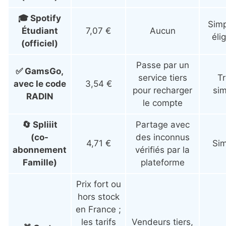
🎓 Spotify
Simp
Étudiant
7,07 €
Aucun
élig
(officiel)
Passe par un
✅ GamsGo,
service tiers
Tr
avec le code
3,54 €
pour recharger
sim
RADIN
le compte
🔄 Spliiit
Partage avec
(co-
des inconnus
4,71 €
Sim
abonnement
vérifiés par la
Famille)
plateforme
Prix fort ou
hors stock
en France ;
les tarifs
Vendeurs tiers,