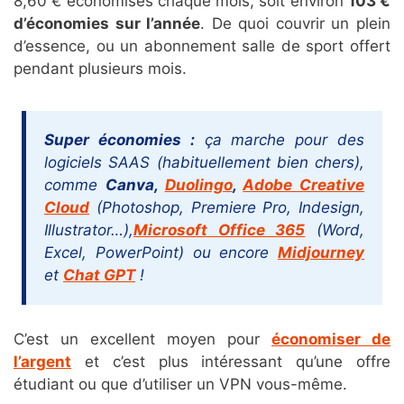
8,60 € économisés chaque mois, soit environ
103 €
d’économies sur l’année
. De quoi couvrir un plein
d’essence, ou un abonnement salle de sport offert
pendant plusieurs mois.
Super économies :
ça marche pour des
logiciels SAAS (habituellement bien chers),
comme
Canva,
Duolingo
,
Adobe Creative
Cloud
(Photoshop, Premiere Pro, Indesign,
Illustrator…),
Microsoft Office 365
(Word,
Excel, PowerPoint) ou encore
Midjourney
et
Chat GPT
!
C’est un excellent moyen pour
économiser de
l’argent
et c’est plus intéressant qu’une offre
étudiant ou que d’utiliser un VPN vous-même.