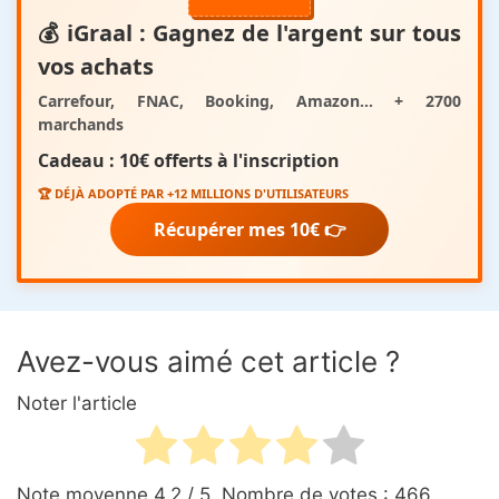
💰
iGraal
: Gagnez de l'argent sur tous
vos achats
Carrefour, FNAC, Booking, Amazon... + 2700
marchands
Cadeau :
10€ offerts
à l'inscription
🏆 DÉJÀ ADOPTÉ PAR +12 MILLIONS D'UTILISATEURS
Récupérer mes 10€ 👉
Avez-vous aimé cet article ?
Noter l'article
Note moyenne
4.2
/ 5. Nombre de votes :
466