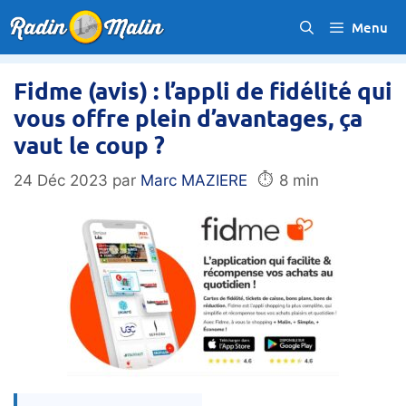
Aller
Menu
au
contenu
Fidme (avis) : l’appli de fidélité qui
vous offre plein d’avantages, ça
vaut le coup ?
⏱️
24 Déc 2023
par
Marc MAZIERE
8 min