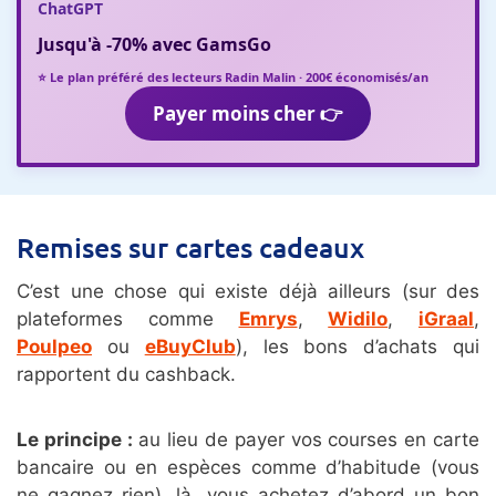
ChatGPT
Jusqu'à
-70%
avec
GamsGo
⭐ Le plan préféré des lecteurs Radin Malin · 200€ économisés/an
Payer moins cher 👉
Remises sur cartes cadeaux
C’est une chose qui existe déjà ailleurs (sur des
plateformes comme
Emrys
,
Widilo
,
iGraal
,
Poulpeo
ou
eBuyClub
), les bons d’achats qui
rapportent du cashback.
Le principe :
au lieu de payer vos courses en carte
bancaire ou en espèces comme d’habitude (vous
ne gagnez rien), là, vous achetez d’abord un bon