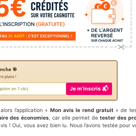
nche 🎯
ns plans !
Je m'inscris 📬
alors l’application «
Mon avis le rend gratuit
» de tes
aire des économies
, car elle permet de
tester des pr
s ! Oui, vous avez bien lu. Nous l’avons testée pour v