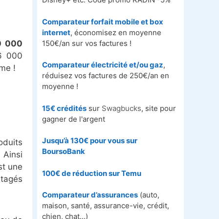
Comparateur forfait mobile et box
internet
, économisez en moyenne
150€/an sur vos factures !
0 000
 6 000
Comparateur électricité et/ou gaz
,
me !
réduisez vos factures de 250€/an en
moyenne !
15€ crédités
sur
Swagbucks
, site pour
gagner de l'argent
Jusqu’à 130€ pour vous sur
oduits
BoursoBank
 Ainsi
est une
100€ de réduction sur
Temu
rtagés
Comparateur d’assurances
(auto,
maison, santé, assurance-vie, crédit,
chien, chat…)