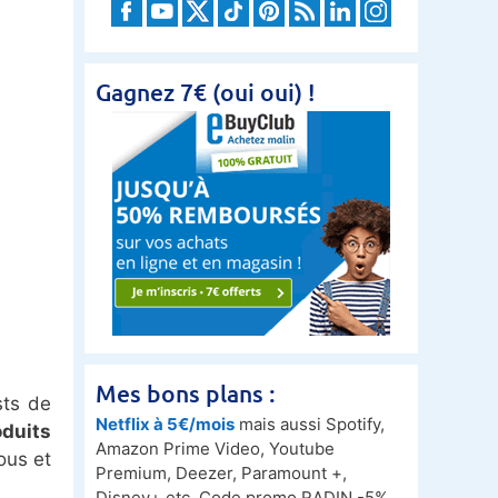
Gagnez 7€ (oui oui) !
Mes bons plans :
ts de
Netflix à 5€/mois
mais aussi Spotify,
oduits
Amazon Prime Video, Youtube
ous et
Premium, Deezer, Paramount +,
Disney+ etc. Code promo RADIN -5%