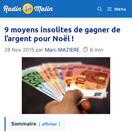
Aller
Menu
au
contenu
9 moyens insolites de gagner de
l’argent pour Noël !
⏱️
28 Nov 2015
par
Marc MAZIERE
6 min
Sommaire
afficher