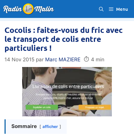
Aller
Menu
au
contenu
Cocolis : faites-vous du fric avec
le transport de colis entre
particuliers !
⏱️
14 Nov 2015
par
Marc MAZIERE
4 min
Sommaire
afficher