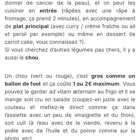
donner de cancer de la peau), et on peut les
cuisiner en
entrée
(râpées avec une râpe à
fromage, ça prend 2 minutes), en accompagnement
de
plat principal
(avec curry / crème fraîche ou ail
et persil par exemple) ou même en dessert (le
carrot cake
, vous connaissez ?).
Si vous cherchez d’autres légumes pas chers, il y a
aussi le
chou
.
Un chou (vert ou rouge), c’est
gros comme un
ballon de foot
et ça coûte
1 ou 2€ maximum
. Vous
pouvez le garder a
d vitam æternam
au frigo et il se
mange soit cru en salade (coupez-en juste avec le
couteau et mettez-le direct comme ça dans
l’assiette avec un peu de vinaigrette et du thon),
soit cuit (à l’eau avec de la viande, revenu à la
poêle avec de l’huile et du poivre comme sur la
photo, etc).