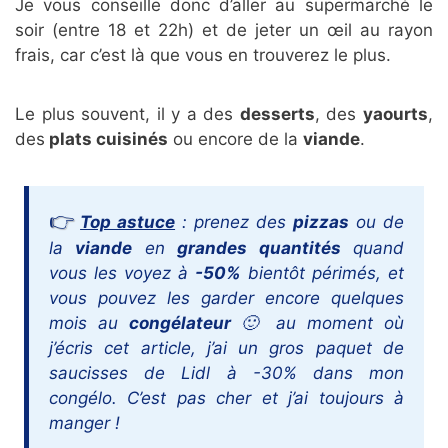
Je vous conseille donc d’aller au supermarché le
soir (entre 18 et 22h) et de jeter un œil au rayon
frais, car c’est là que vous en trouverez le plus.
Le plus souvent, il y a des
desserts
, des
yaourts
,
des
plats cuisinés
ou encore de la
viande
.
Top astuce
: prenez des
pizzas
ou de
la
viande
en
grandes quantités
quand
vous les voyez à
-50%
bientôt périmés, et
vous pouvez les garder encore quelques
mois au
congélateur
🙂 au moment où
j’écris cet article, j’ai un gros paquet de
saucisses de Lidl à -30% dans mon
congélo. C’est pas cher et j’ai toujours à
manger !