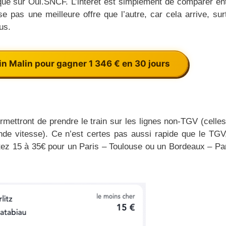
que sur Oui.SNCF. L’intérêt est simplement de comparer ent
se pas une meilleure offre que l’autre, car cela arrive, sur
us.
n Malin pour gagner 1 346 € en 30 jours
mettront de prendre le train sur les lignes non-TGV (celle
rande vitesse). Ce n’est certes pas aussi rapide que le TG
z 15 à 35€ pour un Paris – Toulouse ou un Bordeaux – Par