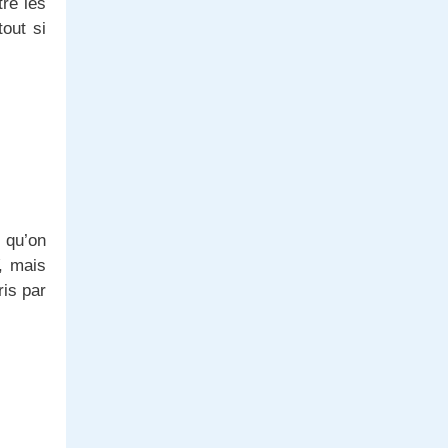
re les
tout si
s qu’on
V, mais
is par