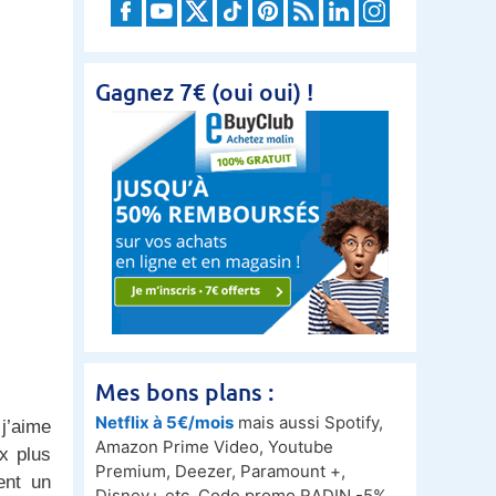
Gagnez 7€ (oui oui) !
Mes bons plans :
Netflix à 5€/mois
mais aussi Spotify,
 j’aime
Amazon Prime Video, Youtube
x plus
Premium, Deezer, Paramount +,
ent un
Disney+ etc. Code promo RADIN -5%