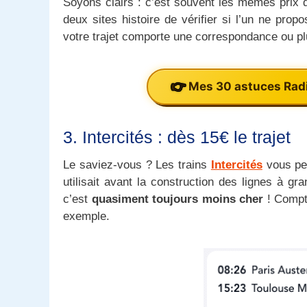
Soyons clairs : c’est souvent les mêmes prix 
deux sites histoire de vérifier si l’un ne propo
votre trajet comporte une correspondance ou pl
Mes 30 astuces Radi
3. Intercités : dès 15€ le trajet
Le saviez-vous ? Les trains
Intercités
vous per
utilisait avant la construction des lignes à g
c’est
quasiment toujours moins cher
! Compte
exemple.