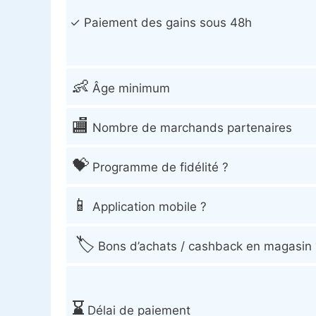
Paiement des gains sous 48h
👶
Âge minimum
🏬
Nombre de marchands partenaires
💝
Programme de fidélité ?
📱
Application mobile ?
🏷️
Bons d’achats / cashback en magasin 
⌛️
Délai de paiement