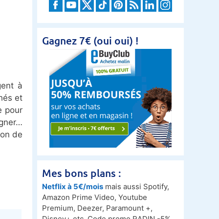
Gagnez 7€ (oui oui) !
gent à
hés et
e pour
agner…
ion de
Mes bons plans :
Netflix à 5€/mois
mais aussi Spotify,
Amazon Prime Video, Youtube
Premium, Deezer, Paramount +,
Disney+ etc. Code promo RADIN -5%