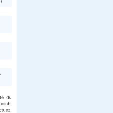
b
)
s
ité du
points
ctuez.