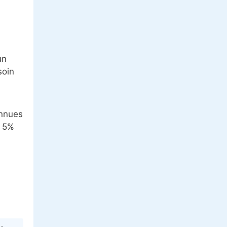
un
soin
onnues
, 5%