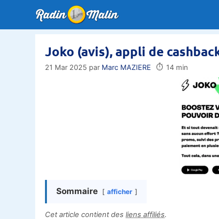
Aller
au
contenu
Joko (avis), appli de cashba
⏱️
21 Mar 2025
par
Marc MAZIERE
14 min
Sommaire
afficher
Cet article contient des
liens affiliés
.