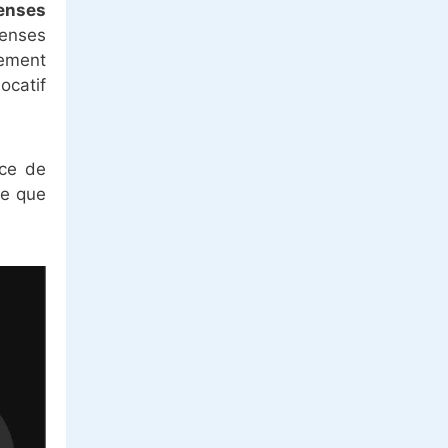
penses
enses
nement
ocatif
ice de
ite que