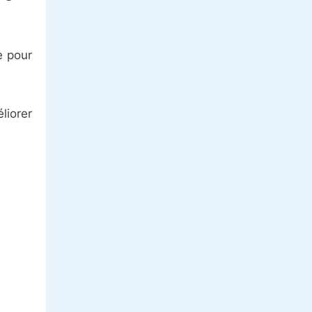
e pour
liorer