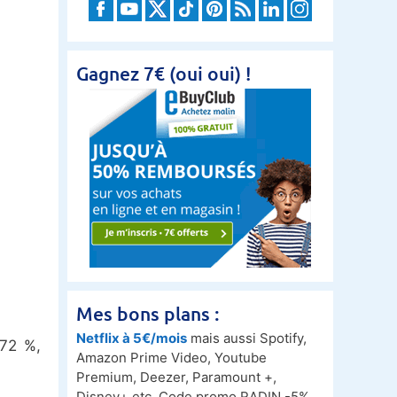
Gagnez 7€ (oui oui) !
Mes bons plans :
Netflix à 5€/mois
mais aussi Spotify,
+72 %,
Amazon Prime Video, Youtube
Premium, Deezer, Paramount +,
Disney+ etc. Code promo RADIN -5%