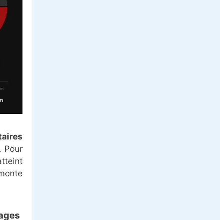
taires
. Pour
tteint
 monte
nages