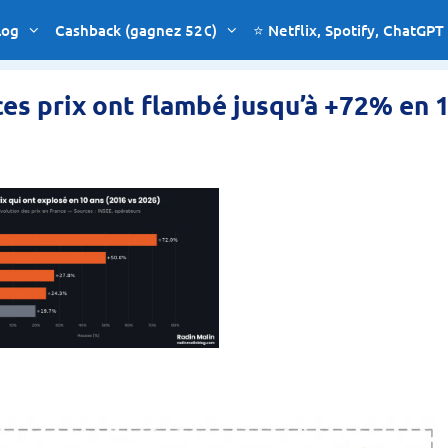
log
Cashback (gagnez 52€)
⭐ Netflix, Spotify, ChatGPT
 ces prix ont flambé jusqu’à +72% en 