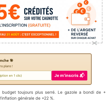
nche 🎯
ns plans !
Je m'inscris 📬
un budget toujours plus serré. Le gazole a bondi de 
l’inflation générale de +22 %.