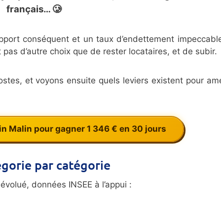
français… 🥲
pport conséquent et un taux d’endettement impeccabl
pas d’autre choix que de rester locataires, et de subir.
stes, et voyons ensuite quels leviers existent pour amé
n Malin pour gagner 1 346 € en 30 jours
égorie par catégorie
évolué, données INSEE à l’appui :