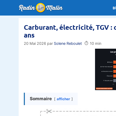
Aller
B
au
contenu
Carburant, électricité, TGV :
ans
⏱️
20 Mai 2026
par
Solene Reboulet
10 min
Sommaire
afficher