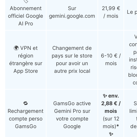
🏷️
Abonnement
Sur
21,99 €
Le p
officiel Google
gemini.google.com
/ mois
AI Pro
con
🌍 VPN et
Changement de
p
région
pays sur le store
6-10 € /
ins
étrangère sur
pour avoir un
mois
ri
App Store
autre prix local
blo
c
✨ env.
🔁
GamsGo active
2,88 € /
S
Rechargement
Gemini Pro sur
mois
lim
compte perso
votre compte
(sur 12
GamsGo
Google
mois)
*
de
✨