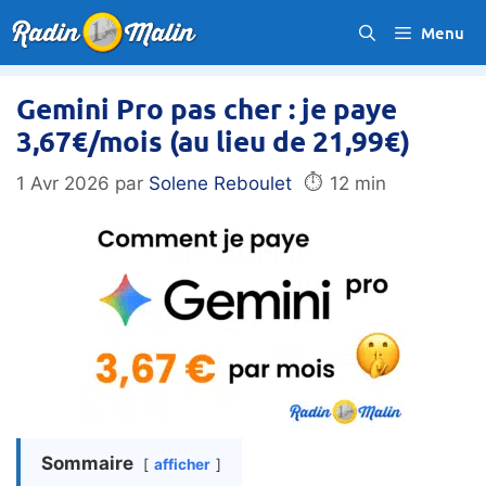
Aller
Menu
au
contenu
Gemini Pro pas cher : je paye
3,67€/mois (au lieu de 21,99€)
⏱️
1 Avr 2026
par
Solene Reboulet
12 min
Sommaire
afficher