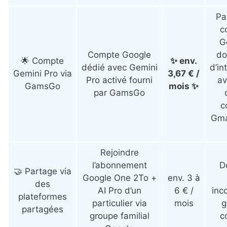
Pa
c
G
Compte Google
do
🌟 Compte
✨ env.
dédié avec Gemini
d’in
Gemini Pro via
3,67 € /
Pro activé fourni
av
GamsGo
mois ✨
par GamsGo
c
Gmai
Rejoindre
l’abonnement
D
🤝 Partage via
Google One 2To +
env. 3 à
des
AI Pro d’un
6 € /
inc
plateformes
particulier via
mois
g
partagées
groupe familial
c