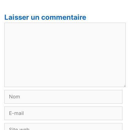
Laisser un commentaire
Commentaire
Nom
E-
mail
Site