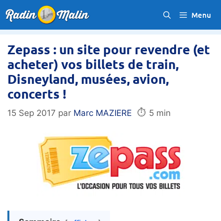
Aller
Menu
au
contenu
Zepass : un site pour revendre (et
acheter) vos billets de train,
Disneyland, musées, avion,
concerts !
⏱️
15 Sep 2017
par
Marc MAZIERE
5 min