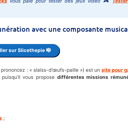
cks
vous paie pour tester des jeux vidéo 🎮
Tester
émunération avec une composante musica
ller sur Slicethepie 🎼
 prononcez : « slaïss-d’œufs-paille ») est un
site pour 
puisqu’il vous propose
différentes missions rémun
s
;