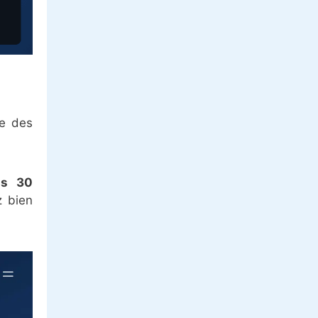
se des
ns 30
z bien