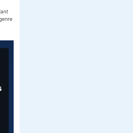
lant
 genre