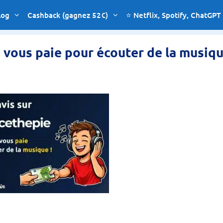
log
Cashback (gagnez 52€)
⭐ Netflix, Spotify, ChatGPT
ui vous paie pour écouter de la musiqu