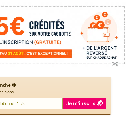
nche 🎯
ns plans !
Je m'inscris 📬