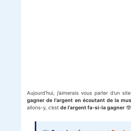
Gagnez de l’argent en écoutant de la
Qualité des avis pour plus de gains
Parrainage pour augmenter vos reve
Aujourd’hui, j’aimerais vous parler d’un s
gagner de l’argent en écoutant de la mu
allons-y, c’est
de l’argent fa-si-la gagner
🤓