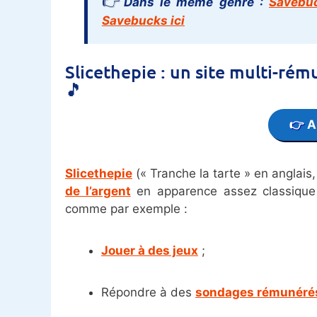
Dans le même genre :
Savebu
Savebucks ici
Slicethepie : un site multi-r
🎵
A
Slicethepie
(« Tranche la tarte » en anglais,
de l’argent
en apparence assez classique 
comme par exemple :
Jouer à des jeux
;
Répondre à des
sondages rémunéré