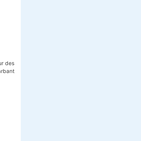
ur des
arbant