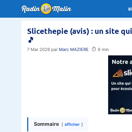
Aller
B
au
contenu
Slicethepie (avis) : un site q
🎵
⏱️
7 Mar 2026
par
Marc MAZIERE
6 min
Sommaire
afficher