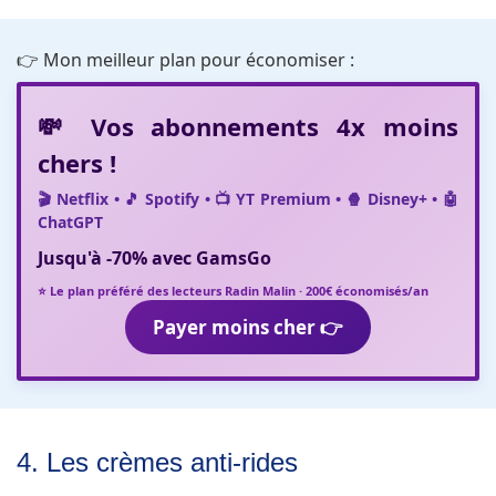
👉 Mon meilleur plan pour économiser :
💸 Vos abonnements 4x moins
chers !
🎬 Netflix • 🎵 Spotify • 📺 YT Premium • 🍿 Disney+ • 🤖
ChatGPT
Jusqu'à
-70%
avec
GamsGo
⭐ Le plan préféré des lecteurs Radin Malin · 200€ économisés/an
Payer moins cher 👉
4. Les crèmes anti-rides