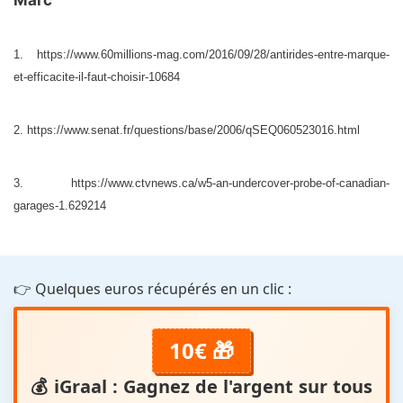
Marc
1. https://www.60millions-mag.com/2016/09/28/antirides-entre-marque-
et-efficacite-il-faut-choisir-10684
2. https://www.senat.fr/questions/base/2006/qSEQ060523016.html
3. https://www.ctvnews.ca/w5-an-undercover-probe-of-canadian-
garages-1.629214
👉 Quelques euros récupérés en un clic :
10€ 🎁
💰
iGraal
: Gagnez de l'argent sur tous