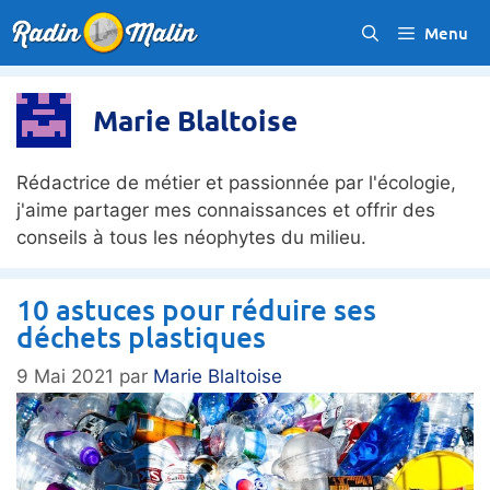
Aller
Menu
au
contenu
Marie Blaltoise
Rédactrice de métier et passionnée par l'écologie,
j'aime partager mes connaissances et offrir des
conseils à tous les néophytes du milieu.
10 astuces pour réduire ses
déchets plastiques
9 Mai 2021
par
Marie Blaltoise